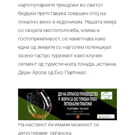
најпопуларните трендови во светот
бидејќи претставува совршен спој на
локално вино и хедонизам. Нашата земја
со својата местоположба, клима и
гостопримливост, се наметнува како
една од земјите со најголем потенцијал
за ено-гастро туризмот како клучен
сегмент од туристичката понуда.,,истакна
Дејан Арсов од Еко Партнерс .
На настанот ќе имаме можност се
дегустираме органска