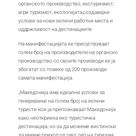
органското производство, екотуризмот,
агри туризмот, екологијата,создавајки
услови за нови зелени работни места и
оддржливост на дестинациите.
На манифестацијата ќе присуствуваат
голем број на производители на органско
производство со своите производи ќе ја
збогатат со повеќе од 200 производи
самата манифестација.
,,Македонија има идеални услови за
генерирање на голем број на зелени
туристи кои ја препознаваат Македонија
како неоткриена еко туристичка
дестинација, но за да можеме вистински
да имаме приход од овој тип на туризам