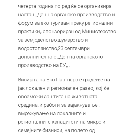
четврта година по ред ќе се организира
настан ,,Ден на органско производство и
форум за еко туризам преку регионални
практики,, спонзориран од Министерство
за земјоделство,шумарство и
водостопанство,23 септември
дополнително e ,,Ден на органското
производство на ЕУ,, .
Визијата на Еко Партнерс е градење на
јак локален и регионален развој кој ќе
овозможи заштита на животната
средина, и работи за зајакнување ,
вмрежување на локалните и
регионалните капацитети на микро и
семејните бизниси, на полето од