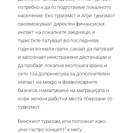
потребно е да го подготвиме локалното
население. Еко туризмот и Агри туризмот
овозможуваат директен финансиски
инпакт на локалните заедници, и
туристите патуваат во последниве
години во мали групи ,сакаат да патуваат
и запoзнаат неистражени дестинации и
да пробаат локална еколошка храна ,и
сето тоа допринесува за дополнителен
импакт на микро и фамилијарните
бизниси, намалување на миграцијата и
нови зелени работни места поврзани со
туризмот .
Винскиот туризам, или попознат како
„ено-гастро концепт“ е меѓу