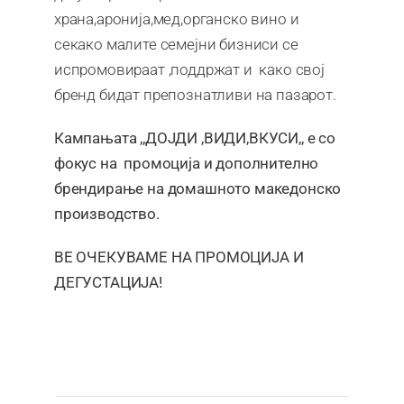
храна,аронија,мед,органско вино и
секако малите семејни бизниси се
испромовираат ,поддржат и како свој
бренд бидат препознатливи на пазарот.
Кампањата ,,ДОЈДИ ,ВИДИ,ВКУСИ,, е со
фокус на промоција и дополнително
брендирање на домашното македонско
производство.
ВЕ ОЧЕКУВАМЕ НА ПРОМОЦИЈА И
ДЕГУСТАЦИЈА!