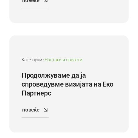
повеќе
24
Sep
Категории :
Настани и новости
Продолжуваме да ја
спроведувмe визијата на Еко
Партнерс
повеќе
22
Sep