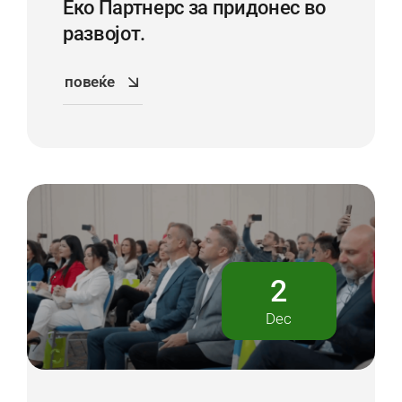
Еко Партнерс за придонес во
развојот.
повеќе
2
Dec