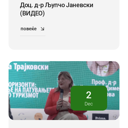
Доц. д-р Љупчо Јаневски
(ВИДЕО)
повеќе
2
Dec