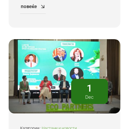
повеќе
1
Dec
Категории :
Настани и новости