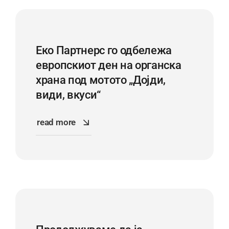
Еко Партнерс го одбележа
европскиот ден на органска
храна под мотото „Дојди,
види, вкуси“
read more