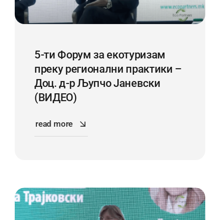
5-ти Форум за екотуризам
преку регионални практики –
Доц. д-р Љупчо Јаневски
(ВИДЕО)
read more