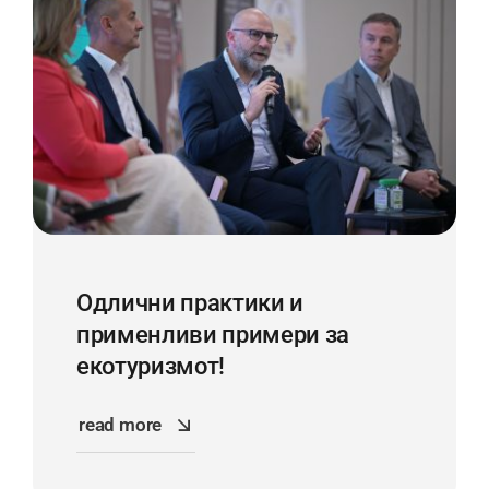
Одлични практики и
применливи примери за
екотуризмот!
read more