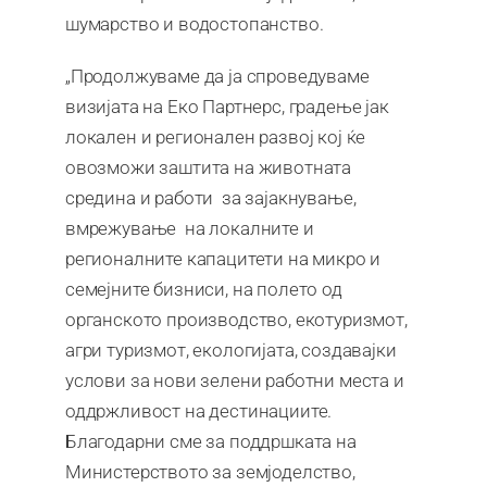
шумарство и водостопанство.
„Продолжуваме да ја спроведуваме
визијата на Еко Партнерс, градење јак
локален и регионален развој кој ќе
овозможи заштита на животната
средина и работи за зајакнување,
вмрежување на локалните и
регионалните капацитети на микро и
семејните бизниси, на полето од
органското производство, екотуризмот,
агри туризмот, екологијата, создавајки
услови за нови зелени работни места и
оддржливост на дестинациите.
Благодарни сме за поддршката на
Министерството за земјоделство,