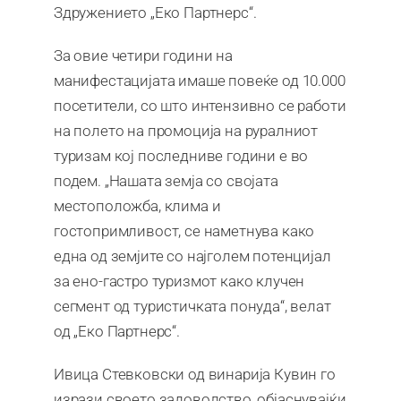
Здружението „Еко Партнерс“.
За овие четири години на
манифестацијата имаше повеќе од 10.000
посетители, со што интензивно се работи
на полето на промоција на руралниот
туризам кој последниве години е во
подем. „Нашата земја со својата
местоположба, клима и
гостопримливост, се наметнува како
една од земјите со најголем потенцијал
за ено-гастро туризмот како клучен
сегмент од туристичката понуда“, велат
од „Еко Партнерс“.
Ивица Стевковски од винарија Кувин го
изрази своето задоволство, објаснувајќи