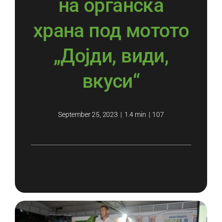
на органска
храна под мотото
„Дојди, види,
вкуси“
September 25, 2023
|
1.4 min
|
107