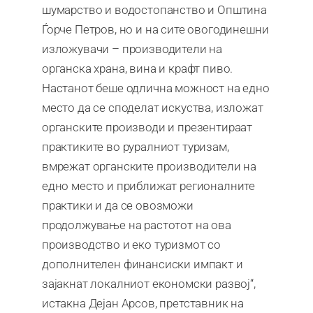
шумарство и водостопанство и Општина
Ѓорче Петров, но и на сите овогодинешни
изложувачи – производители на
органска храна, вина и крафт пиво.
Настанот беше одлична можност на едно
место да се споделат искуства, изложат
органските производи и презентираат
практиките во руралниот туризам,
вмрежат органските производители на
едно место и приближат регионалните
практики и да се овозможи
продолжување на растотот на ова
производство и еко туризмот со
дополнителен финансиски импакт и
зајакнат локалниот економски развој“,
истакна Дејан Арсов, претставник на