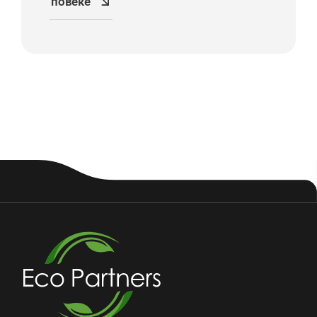
повеќе