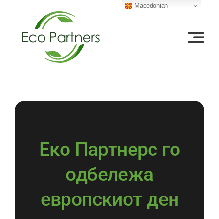
Skip
Macedonian
to
content
Еко Партнерс го
одбележа
европскиот ден