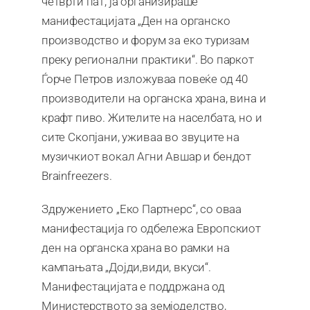
четврти пат, ја организираше
манифестацијата „Ден на органско
производство и форум за еко туризам
преку регионални практики“. Во паркот
Ѓорче Петров изложуваа повеќе од 40
производители на органска храна, вина и
крафт пиво. Жителите на населбата, но и
сите Скопјани, уживаа во звуците на
музичкиот вокал Агни Авшар и бендот
Brainfreezers.
Здружението „Еко Партнерс“, со оваа
манифестација го одбележа Европскиот
ден на органска храна во рамки на
кампањата „Дојди,види, вкуси“.
Манифестацијата е поддржана од
Министерството за земјоделство,