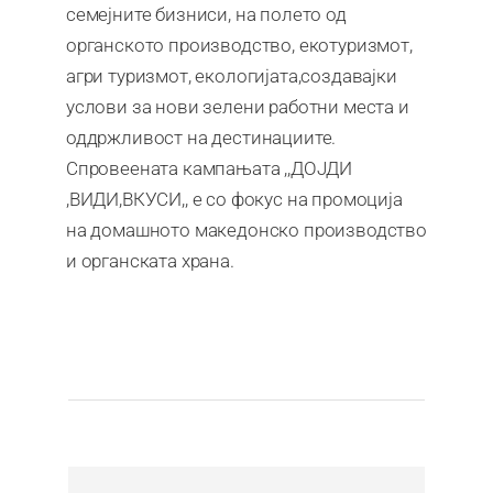
семејните бизниси, на полето од
органското производство, екотуризмот,
агри туризмот, екологијата,создавајки
услови за нови зелени работни места и
оддржливост на дестинациите.
Спровеената кампањата ,,ДОЈДИ
,ВИДИ,ВКУСИ,, е со фокус на промоција
на домашното македонско производство
и органската храна.