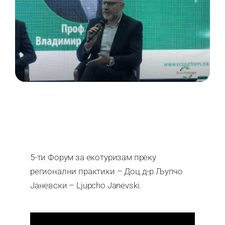
5-ти Форум за екотуризам преку
регионални практики – Доц.д-р Љупчо
Јаневски – Ljupcho Janevski.