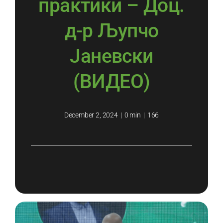
практики – Доц.
д-р Љупчо
Јаневски
(ВИДЕО)
December 2, 2024
|
0 min
|
166