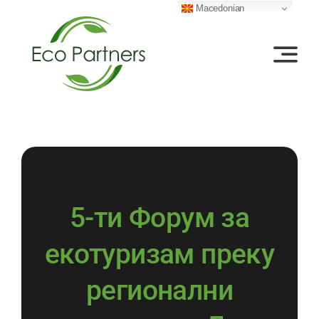
Skip
Macedonian
to
content
5-ти Форум за
екотуризам преку
регионални