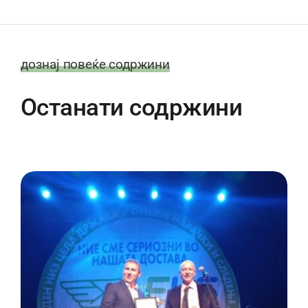
дознај повеќе содржини
Останати содржини