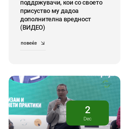
поддржувачи, кои со своето
присуство му дадоа
дoполнителна вредност
(ВИДЕО)
повеќе
2
Dec