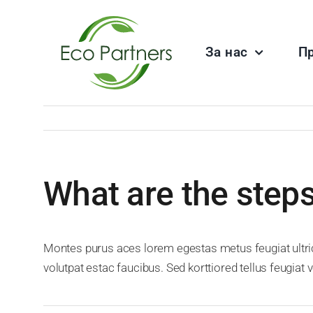
Skip
to
content
За нас
П
What are the steps
Montes purus aces lorem egestas metus feugiat ultric
volutpat estac faucibus. Sed korttiored tellus feugia