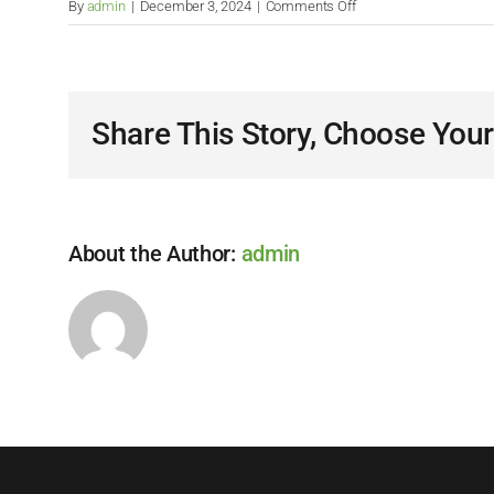
on
By
admin
|
December 3, 2024
|
Comments Off
What
are
the
steps
Share This Story, Choose Your
of
recruitment
process?
About the Author:
admin