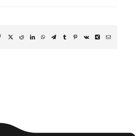
Facebook
X
Reddit
LinkedIn
WhatsApp
Telegram
Tumblr
Pinterest
Vk
Xing
Email